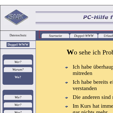
Datenschutz
Startseite
Doppel-WWW
Urlaub
Doppel-WWW
W
o sehe ich Pr
Wer?
Ich habe überhau
Warum?
mitreden
Wo?
Ich habe bereits 
verstanden
Die anderen sind
Wie?
Wer?
Im Kurs hat immer
gar nichts mehr
Was?